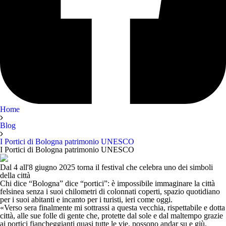
Home
Blog
I Portici di Bologna patrimonio UNESCO
I Portici di Bologna patrimonio UNESCO
Dal 4 all'8 giugno 2025 torna il festival che celebra uno dei simboli
della città
Chi dice “Bologna” dice “portici”
: è impossibile immaginare la città
felsinea senza i suoi chilometri di colonnati coperti, spazio quotidiano
per i suoi abitanti e incanto per i turisti, ieri come oggi.
«Verso sera finalmente mi sottrassi a questa vecchia, rispettabile e dotta
città, alle sue folle di gente che, protette dal sole e dal maltempo grazie
ai portici fiancheggianti quasi tutte le vie, possono andar su e giù,