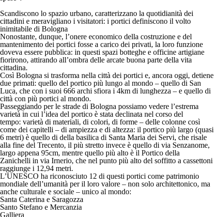
Scandiscono lo spazio urbano, caratterizzano la quotidianità dei
cittadini e meravigliano i visitatori: i portici definiscono il volto
inimitabile di Bologna
Nonostante, dunque, l’onere economico della costruzione e del
mantenimento dei portici fosse a carico dei privati,
la loro funzione
doveva essere pubblica
: in questi spazi botteghe e officine artigiane
fiorirono, attirando all’ombra delle arcate buona parte della vita
cittadina.
Così
Bologna
si trasforma nella
città dei portici
e, ancora oggi,
detiene
due primati: quello del portico più lungo al mondo
– quello di San
Luca, che con i suoi 666 archi sfiora i 4km di lunghezza –
e quello di
città con più portici al mondo.
Passeggiando per le strade di Bologna possiamo vedere l’estrema
varietà in cui l’idea del portico è stata declinata nel corso del
tempo:
varietà di materiali, di colori, di forme – delle colonne così
come dei capitelli – di ampiezza e di altezza
: il portico
più largo (quasi
6 metri) è quello di della basilica di Santa Maria dei Servi
, che risale
alla fine del Trecento, il
più stretto invece è quello di via Senzanome
,
largo appena 95cm, mentre quello
più alto è il Portico della
Zanichelli
in via Irnerio, che nel punto più alto del soffitto a cassettoni
raggiunge i 12,94 metri.
L’UNESCO ha riconosciuto 12 di questi portici come patrimonio
mondiale dell’umanità
per il loro valore – non solo architettonico, ma
anche culturale e sociale – unico al mondo:
Santa Caterina e Saragozza
Santo Stefano e Mercanzia
Galliera