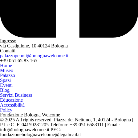
Ingresso
via Castiglione, 10
40124 Bologna
Contatti
palazzopepoli@bolognawelcome.it
+39 051 65 83 165
Home
Museo
Palazzo
Spazi
Eventi
Blog
Servizi Business
Educazione
Accessibilità
Policy
Fondazione Bologna Welcome
© 2025 All rights reserved. Piazza del Nettuno, 1, 40124 - Bologna |
P.I. e C .F. 04159281205 Telefono: +39 051 6583111 | Email:
info@bolognawelcome.it PEC:
fondazionebolognawelcome@legalmail.it