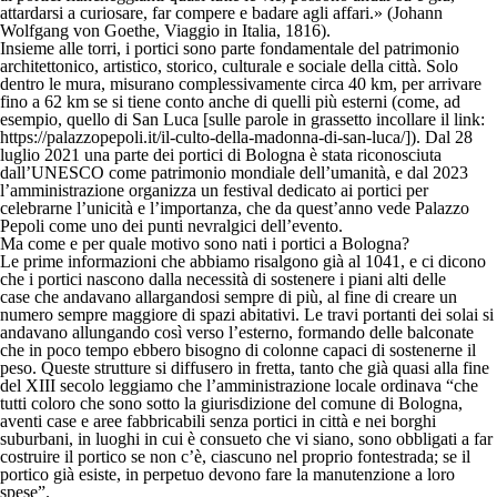
attardarsi a curiosare, far compere e badare agli affari.»
(Johann
Wolfgang von Goethe, Viaggio in Italia, 1816).
Insieme alle torri,
i portici sono parte fondamentale del patrimonio
architettonico, artistico, storico, culturale e sociale della città.
Solo
dentro le mura, misurano complessivamente circa
40 km
, per arrivare
fino a
62 km
se si tiene conto anche di quelli più esterni (come, ad
esempio, quello di
San Luca
[sulle parole in grassetto incollare il link:
https://palazzopepoli.it/il-culto-della-madonna-di-san-luca/]).
Dal 28
luglio 2021 una parte dei portici di Bologna è stata riconosciuta
dall’UNESCO come patrimonio mondiale dell’umanità
, e dal 2023
l’amministrazione organizza un
festival dedicato ai portici
per
celebrarne l’unicità e l’importanza, che da quest’anno vede
Palazzo
Pepoli come uno dei punti nevralgici dell’evento.
Ma come e per quale motivo sono nati i portici a Bologna?
Le prime informazioni che abbiamo risalgono già al
1041
, e ci dicono
che
i portici nascono dalla necessità di sostenere i piani alti delle
case
che andavano allargandosi sempre di più, al fine di creare un
numero sempre maggiore di spazi abitativi. Le travi portanti dei solai si
andavano allungando così verso l’esterno, formando delle
balconate
che in poco tempo ebbero bisogno di colonne capaci di sostenerne il
peso.
Queste strutture si diffusero in fretta, tanto che già quasi alla fine
del XIII secolo leggiamo che l’amministrazione locale ordinava
“che
tutti coloro che sono sotto la giurisdizione del comune di Bologna,
aventi case e aree fabbricabili senza portici in città e nei borghi
suburbani, in luoghi in cui è consueto che vi siano, sono obbligati a far
costruire il portico se non c’è, ciascuno nel proprio fontestrada; se il
portico già esiste, in perpetuo devono fare la manutenzione a loro
spese”
.