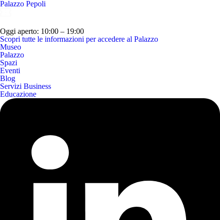
Palazzo Pepoli
Oggi aperto: 10:00 – 19:00
Scopri tutte le informazioni per accedere al Palazzo
Museo
Palazzo
Spazi
Eventi
Blog
Servizi Business
Educazione